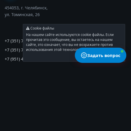
454053, г. Челябинск,
ул. Томинская, 26
Cookie файлы
ТЕЛЕФОНЫ
На нашем сайте используются cookie файлы. Если
прочитав это сообщение, вы остаетесь на нашем
+7 (351) 727-97-80
сайте, это означает, что вы не возражаете против
использования этой технологии.
+7 (351) 727-97-83
Задать вопрос
Согласен
Подробнее
+7 (951) 437-15-50
КОНТАКТЫ
ubf74@mail.ru
Пн-Пт: 8:00 - 17:00
Сб-Вс: выходной
РАЗДЕЛЫ
Главная